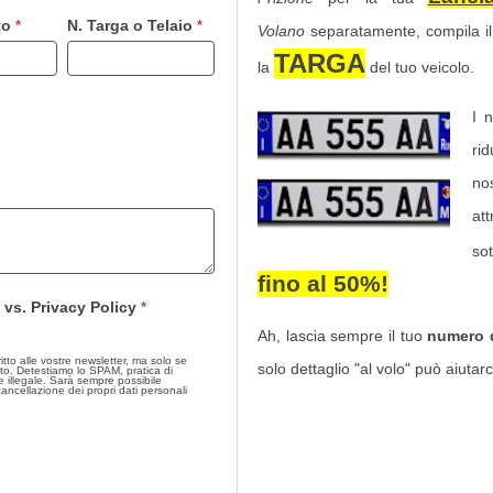
to
N. Targa o Telaio
*
*
Volano
separatamente, compila i
TARGA
la
del tuo veicolo.
I 
ri
nos
at
so
fino al 50%
!
 vs. Privacy Policy
*
Ah, lascia sempre il tuo
numero d
 alle vostre newsletter, ma solo se
solo dettaglio "al volo" può aiutarci
to. Detestiamo lo SPAM, pratica di
 Sarà sempre possibile
 cancellazione dei propri dati personali