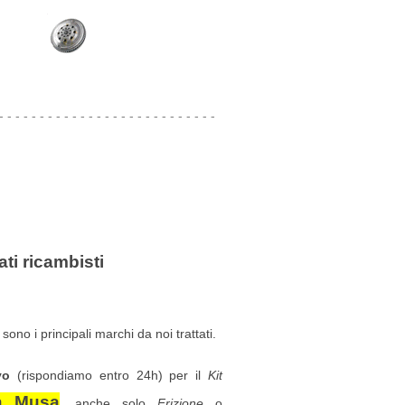
- - - - - - - - - - - - - - - - - - - - - - - - - - -
ati ricambisti
sono i principali marchi da noi trattati.
vo
(rispondiamo entro 24h) per il
Kit
a Musa
, anche solo
Frizione
o