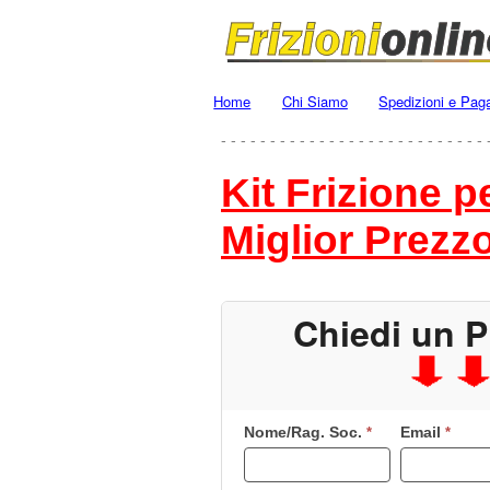
Home
Chi Siamo
Spedizioni e Pag
- - - - - - - - - - - - - - - - - - - - - - - - - - - 
Kit Frizione 
Miglior Prezz
Chiedi un P
Nome/Rag. Soc.
Email
Se
*
*
sei
un