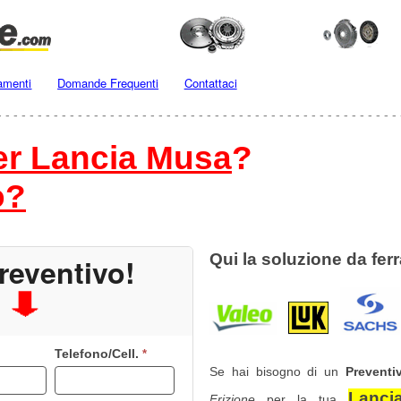
amenti
Domande Frequenti
Contattaci
- - - - - - - - - - - - - - - - - - - - - - - - - - - - - - - - - - - - - - - - - - - - - - - - - - 
per Lancia Musa
?
o?
Qui la soluzione da ferr
reventivo!
Telefono/Cell.
*
Se hai bisogno di un
Preventi
Lanci
Frizione
per la tua