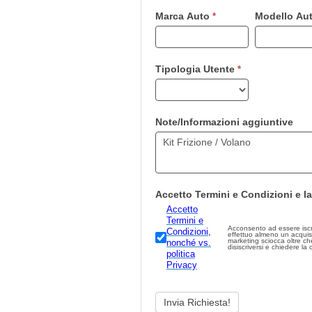
essere
Marca Auto
Modello Au
*
umano,
lascia
questo
campo
Tipologia Utente
*
vuoto.
Note/Informazioni aggiuntive
Accetto Termini e Condizioni e la
Accetto
Termini e
Acconsento ad essere iscritto
Condizioni,
effettuo almeno un acquis
marketing sciocca oltre che illegale.
nonché vs.
disiscriversi e chiedere la
politica
Privacy