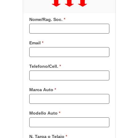
Nome/Rag. Soc.
Se
*
sei
un
essere
Email
*
umano,
lascia
questo
campo
Telefono/Cell.
*
vuoto.
Marca Auto
*
Modello Auto
*
N. Targa o Telaio
*