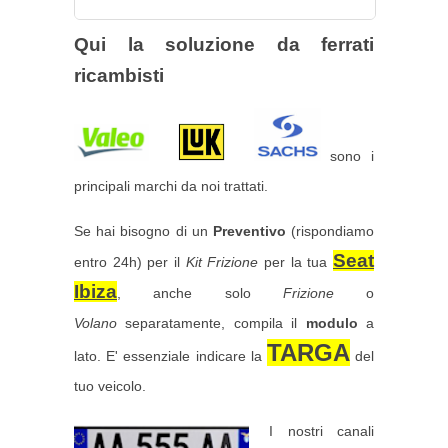
Qui la soluzione da ferrati
ricambisti
sono i
principali marchi da noi trattati.
Se hai bisogno di un
Preventivo
(rispondiamo
Seat
entro 24h) per il
Kit Frizione
per la tua
Ibiza
, anche solo
Frizione
o
Volano
separatamente, compila il
modulo
a
TARGA
lato. E' essenziale indicare la
del
tuo veicolo.
I nostri canali