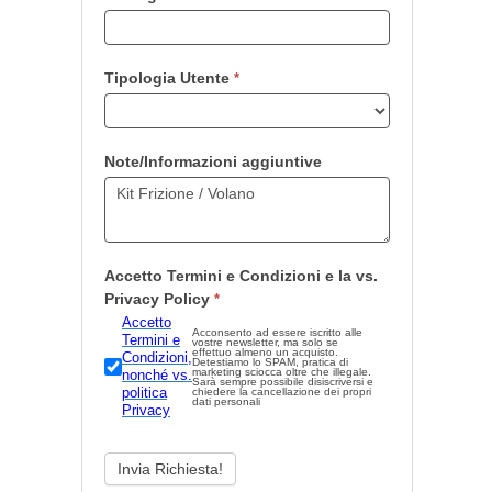
Tipologia Utente
*
Note/Informazioni aggiuntive
Accetto Termini e Condizioni e la vs.
Privacy Policy
*
Accetto
Acconsento ad essere iscritto alle
Termini e
vostre newsletter, ma solo se
effettuo almeno un acquisto.
Condizioni,
Detestiamo lo SPAM, pratica di
marketing sciocca oltre che illegale.
nonché vs.
Sarà sempre possibile disiscriversi e
politica
chiedere la cancellazione dei propri
dati personali
Privacy