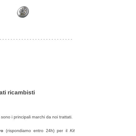
- - - - - - - - - - - - - - - - - - - - - - - - - - -
ati ricambisti
sono i principali marchi da noi trattati.
vo
(rispondiamo entro 24h) per il
Kit