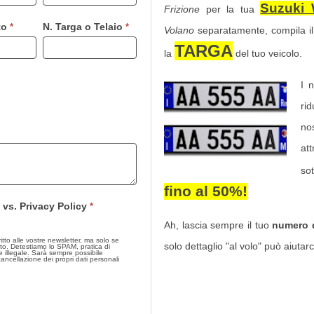
Suzuki
Frizione
per la tua
to
N. Targa o Telaio
*
*
Volano
separatamente, compila i
TARGA
la
del tuo veicolo.
I 
ri
nos
at
so
fino al 50%
!
 vs. Privacy Policy
*
Ah, lascia sempre il tuo
numero d
 alle vostre newsletter, ma solo se
solo dettaglio "al volo" può aiutarci
to. Detestiamo lo SPAM, pratica di
 Sarà sempre possibile
 cancellazione dei propri dati personali