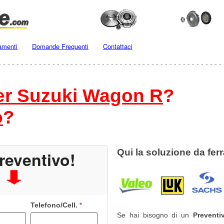
amenti
Domande Frequenti
Contattaci
- - - - - - - - - - - - - - - - - - - - - - - - - - - - - - - - - - - - - - - - - - - - - - - - - - 
per Suzuki Wagon R
?
o
?
Qui la soluzione da ferr
reventivo!
Telefono/Cell.
*
Se hai bisogno di un
Preventi