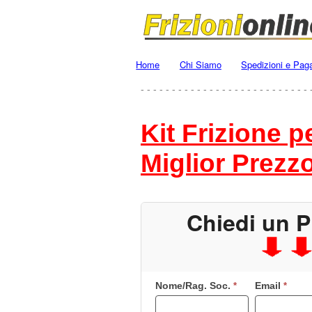
Home
Chi Siamo
Spedizioni e Pag
- - - - - - - - - - - - - - - - - - - - - - - - - - - 
Kit Frizione 
Miglior Prezz
Chiedi un P
Nome/Rag. Soc.
Email
Se
*
*
sei