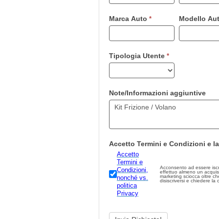
un
essere
Marca Auto
Modello Au
*
umano,
lascia
questo
campo
Tipologia Utente
*
vuoto.
Note/Informazioni aggiuntive
Accetto Termini e Condizioni e la
Accetto
Termini e
Acconsento ad essere iscritto
Condizioni,
effettuo almeno un acquis
marketing sciocca oltre che illegale.
nonché vs.
disiscriversi e chiedere la
politica
Privacy