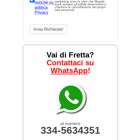
marketing sciocca oltre che illegale.
nonché vs.
Sarà sempre possibile disiscriversi e
politica
chiedere la cancellazione dei propri
dati personali
Privacy
Vai di Fretta?
Contattaci su
WhatsApp
!
al numero
334-5634351