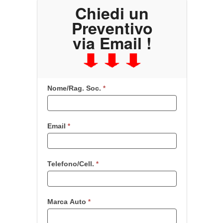
Chiedi un
Preventivo
via Email !
Nome/Rag. Soc.
Se
*
sei
un
essere
Email
*
umano,
lascia
questo
campo
Telefono/Cell.
*
vuoto.
Marca Auto
*