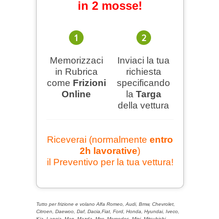
in 2 mosse!
Memorizzaci
Inviaci la tua
in Rubrica
richiesta
come
Frizioni
specificando
Online
la
Targa
della vettura
Riceverai (normalmente
entro
2h lavorative
)
il Preventivo per la tua vettura!
Tutto per frizione e volano Alfa Romeo, Audi, Bmw, Chevrolet,
Citroen, Daewoo, Daf, Dacia,Fiat, Ford, Honda, Hyundai, Iveco,
Kia, Lancia, Man, Mazda, Mcc, Mercedes, Mini, Mitsubishi,