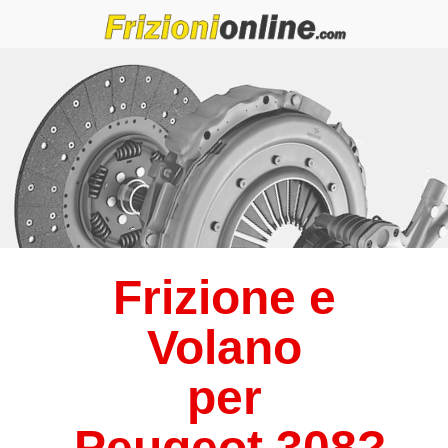
Frizione e
Volano
per
Peugeot
308
?