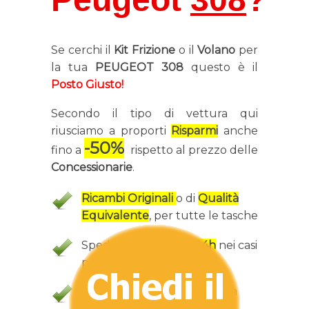
Se cerchi il
Kit Frizione
o il
Volano
per
la tua
PEUGEOT 308
questo è il
Posto Giusto!
Secondo il tipo di vettura qui
riusciamo a proporti
Risparmi
anche
-50%
fino a
rispetto al prezzo delle
Concessionarie
.
Ricambi Originali
o di
Qualità
Equivalente
, per tutte le tasche
Spedizione anche in
24h
nei casi
più urgenti
Ricambio 100% Sicuro
con la
Targa
della tua vettura.