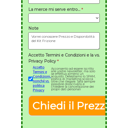
La merce mi serve entro...
*
Note
Accetto Termini e Condizioni e la vs.
Privacy Policy
*
Accetto
Acconsento ad essere iscritto
alle vostre newsletter, ma solo
Termini e
se effettuo almeno un
Condizioni,
acquisto. Detestiamo lo SPAM,
pratica di marketing sciocca
nonché vs.
oltre che illegale. Sarà sempre
possibile disiscriversi e
politica
chiedere la cancellazione dei
propri dati personali
Privacy