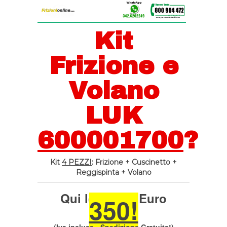
Kit
Frizione e
Volano
LUK
600001700
?
Kit
4 PEZZI
: Frizione + Cuscinetto +
Reggispinta + Volano
Qui lo trovi a Euro
350!