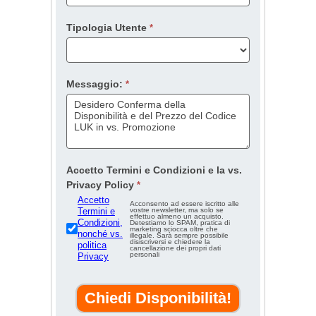
Tipologia Utente
*
Messaggio:
*
Accetto Termini e Condizioni e la vs.
Privacy Policy
*
Accetto
Acconsento ad essere iscritto alle
vostre newsletter, ma solo se
Termini e
effettuo almeno un acquisto.
Condizioni,
Detestiamo lo SPAM, pratica di
marketing sciocca oltre che
nonché vs.
illegale. Sarà sempre possibile
disiscriversi e chiedere la
politica
cancellazione dei propri dati
personali
Privacy