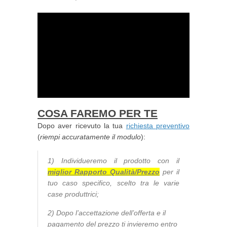
COSA FAREMO PER TE
Dopo aver ricevuto la tua
richiesta preventivo
(
riempi accuratamente il modulo
):
1) Individueremo il prodotto con il
miglior Rapporto Qualità/Prezzo
per il
tuo caso specifico, scelto tra le varie
case produttrici;
2) Dopo l’accettazione dell’offerta e il
pagamento del prezzo ti invieremo entro