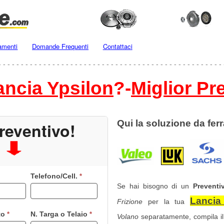
amenti
Domande Frequenti
Contattaci
- - - - - - - - - - - - - - - - - - - - - - - - - - - - - - - - - - - - - - - - - - - - - - - - - - 
ancia Ypsilon
?-
Miglior Pr
Qui la soluzione da ferr
reventivo!
Telefono/Cell.
*
Se hai bisogno di un
Preventi
Lancia
Frizione
per la tua
to
N. Targa o Telaio
*
*
Volano
separatamente, compila i