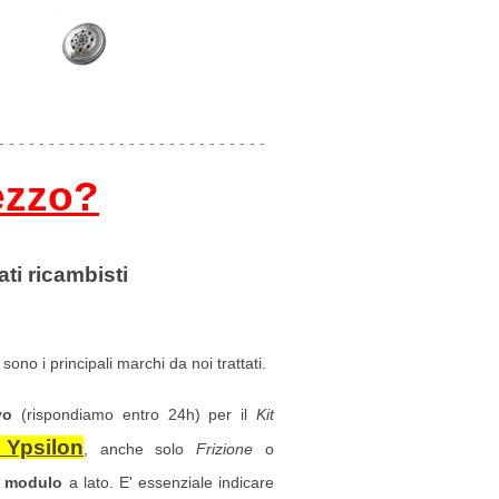
- - - - - - - - - - - - - - - - - - - - - - - - - - -
ezzo?
ati ricambisti
sono i principali marchi da noi trattati.
vo
(rispondiamo entro 24h) per il
Kit
 Ypsilon
, anche solo
Frizione
o
l
modulo
a lato. E' essenziale indicare