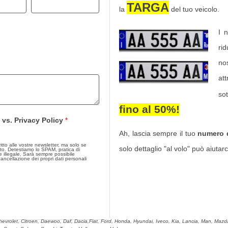
TARGA
la
del tuo veicolo.
I 
ri
nos
at
so
fino al 50%
!
 vs. Privacy Policy
*
Ah, lascia sempre il tuo
numero d
 alle vostre newsletter, ma solo se
solo dettaglio "al volo" può aiutarci
to. Detestiamo lo SPAM, pratica di
 Sarà sempre possibile
 cancellazione dei propri dati personali
hevrolet, Citroen, Daewoo, Daf, Dacia,Fiat, Ford, Honda, Hyundai, Iveco, Kia, Lancia, Man, Mazda