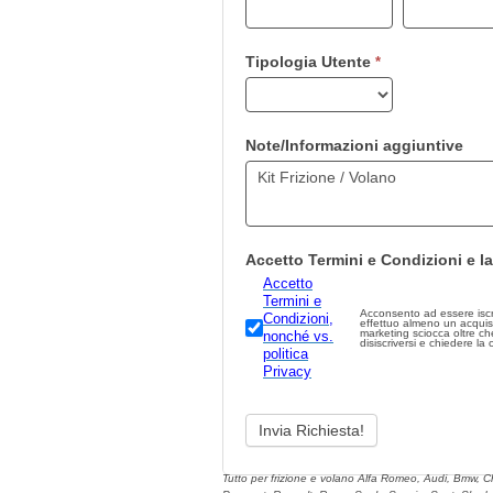
lascia
questo
campo
Tipologia Utente
*
vuoto.
Note/Informazioni aggiuntive
Accetto Termini e Condizioni e la
Accetto
Termini e
Acconsento ad essere iscritto
Condizioni,
effettuo almeno un acquis
marketing sciocca oltre che illegale.
nonché vs.
disiscriversi e chiedere la
politica
Privacy
Tutto per frizione e volano Alfa Romeo, Audi, Bmw, C