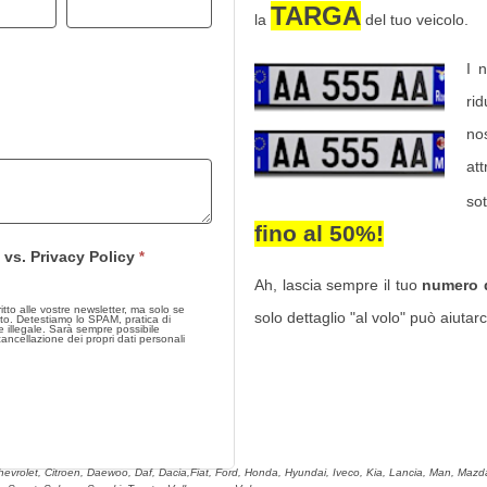
TARGA
la
del tuo veicolo.
I 
ri
nos
at
so
fino al 50%
!
 vs. Privacy Policy
*
Ah, lascia sempre il tuo
numero d
 alle vostre newsletter, ma solo se
solo dettaglio "al volo" può aiutarci
to. Detestiamo lo SPAM, pratica di
 Sarà sempre possibile
 cancellazione dei propri dati personali
hevrolet, Citroen, Daewoo, Daf, Dacia,Fiat, Ford, Honda, Hyundai, Iveco, Kia, Lancia, Man, Mazda