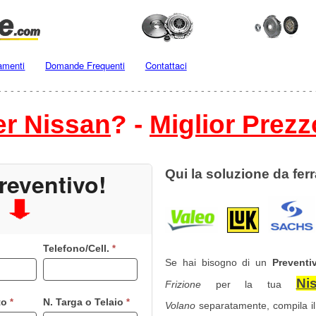
amenti
Domande Frequenti
Contattaci
- - - - - - - - - - - - - - - - - - - - - - - - - - - - - - - - - - - - - - - - - - - - - - - - - - 
er Nissan
? -
Miglior Prezz
Qui la soluzione da ferr
reventivo!
Telefono/Cell.
*
Se hai bisogno di un
Preventi
Ni
Frizione
per la tua
to
N. Targa o Telaio
*
*
Volano
separatamente, compila i