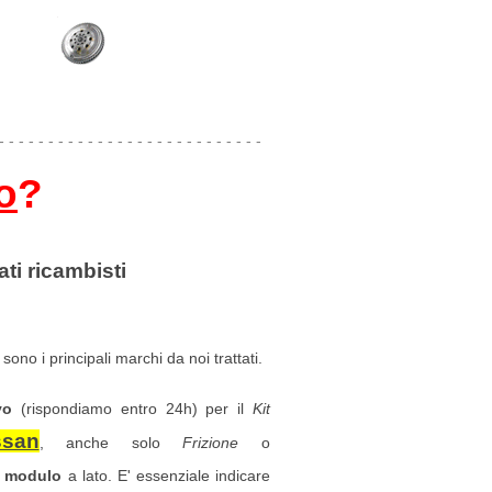
- - - - - - - - - - - - - - - - - - - - - - - - - - -
o
?
ati ricambisti
sono i principali marchi da noi trattati.
vo
(rispondiamo entro 24h) per il
Kit
ssan
, anche solo
Frizione
o
l
modulo
a lato. E' essenziale indicare