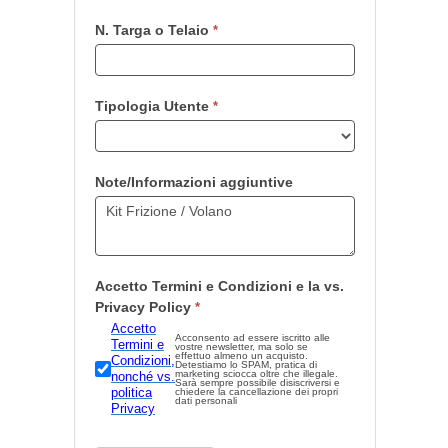
N. Targa o Telaio
*
Tipologia Utente
*
Note/Informazioni aggiuntive
Accetto Termini e Condizioni e la vs.
Privacy Policy
*
Accetto
Acconsento ad essere iscritto alle
Termini e
vostre newsletter, ma solo se
effettuo almeno un acquisto.
Condizioni,
Detestiamo lo SPAM, pratica di
marketing sciocca oltre che illegale.
nonché vs.
Sarà sempre possibile disiscriversi e
politica
chiedere la cancellazione dei propri
dati personali
Privacy