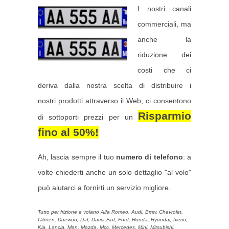
I nostri canali
commerciali, ma
anche la
riduzione dei
costi che ci
deriva dalla nostra scelta di distribuire i
nostri prodotti attraverso il Web, ci consentono
Risparmio
di sottoporti prezzi per un
fino al 50%
!
Ah, lascia sempre il tuo
numero di telefono
: a
volte chiederti anche un solo dettaglio "al volo"
può aiutarci a fornirti un servizio migliore.
Tutto per frizione e volano Alfa Romeo, Audi, Bmw, Chevrolet,
Citroen, Daewoo, Daf, Dacia,Fiat, Ford, Honda, Hyundai, Iveco,
Kia, Lancia, Man, Mazda, Mcc, Mercedes, Mini, Mitsubishi,