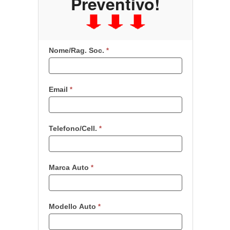
Preventivo!
Nome/Rag. Soc.
Se
*
sei
un
essere
Email
*
umano,
lascia
questo
campo
Telefono/Cell.
*
vuoto.
Marca Auto
*
Modello Auto
*