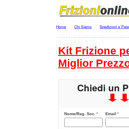
Home
Chi Siamo
Spedizioni e Pag
- - - - - - - - - - - - - - - - - - - - - - - - - - - 
Kit Frizione 
Miglior Prezz
Chiedi un P
Nome/Rag. Soc.
Email
Se
*
*
sei
un