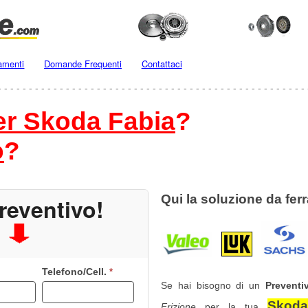
amenti
Domande Frequenti
Contattaci
- - - - - - - - - - - - - - - - - - - - - - - - - - - - - - - - - - - - - - - - - - - - - - - - - - 
per Skoda Fabia
?
o
?
Qui la soluzione da ferr
reventivo!
Telefono/Cell.
*
Se hai bisogno di un
Preventi
Skoda
Frizione
per la tua