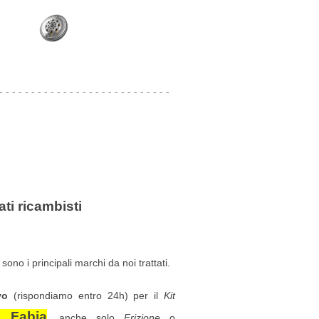
- - - - - - - - - - - - - - - - - - - - - - - - - - -
ati ricambisti
sono i principali marchi da noi trattati.
vo
(rispondiamo entro 24h) per il
Kit
 Fabia
, anche solo
Frizione
o