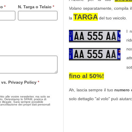
to
N. Targa o Telaio
*
*
Volano
separatamente, compila i
TARGA
la
del tuo veicolo.
I 
ri
nos
at
so
fino al 50%
!
 vs. Privacy Policy
*
Ah, lascia sempre il tuo
numero d
 alle vostre newsletter, ma solo se
solo dettaglio "al volo" può aiutarci
to. Detestiamo lo SPAM, pratica di
 Sarà sempre possibile
 cancellazione dei propri dati personali