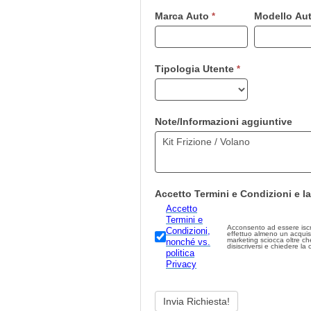
essere
Marca Auto
Modello Au
*
umano,
lascia
questo
campo
Tipologia Utente
*
vuoto.
Note/Informazioni aggiuntive
Accetto Termini e Condizioni e la
Accetto
Termini e
Acconsento ad essere iscritto
Condizioni,
effettuo almeno un acquis
marketing sciocca oltre che illegale.
nonché vs.
disiscriversi e chiedere la
politica
Privacy